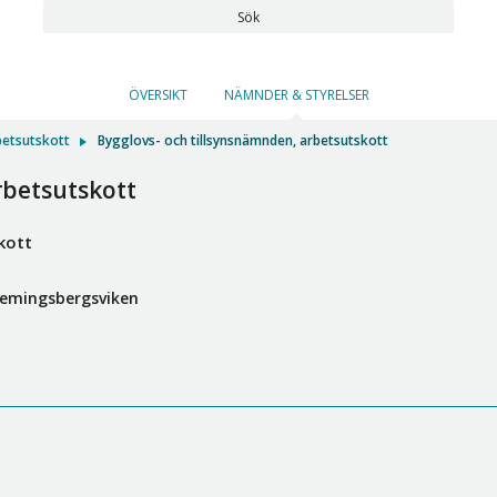
Sök
ÖVERSIKT
NÄMNDER & STYRELSER
betsutskott
Bygglovs- och tillsynsnämnden, arbetsutskott
rbetsutskott
kott
lemingsbergsviken