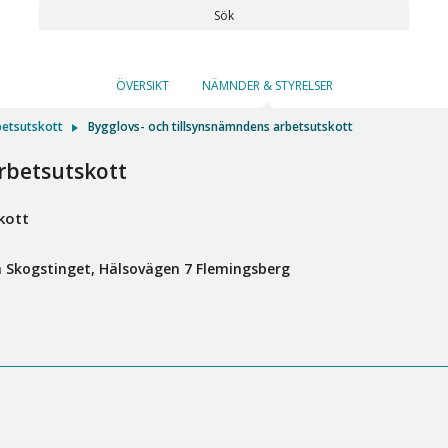
Sök
ÖVERSIKT
NÄMNDER & STYRELSER
betsutskott
Bygglovs- och tillsynsnämndens arbetsutskott
rbetsutskott
kott
n Skogstinget, Hälsovägen 7 Flemingsberg