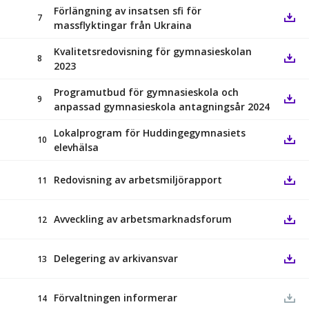
Förlängning av insatsen sfi för
7
massflyktingar från Ukraina
Kvalitetsredovisning för gymnasieskolan
8
2023
Programutbud för gymnasieskola och
9
anpassad gymnasieskola antagningsår 2024
Lokalprogram för Huddingegymnasiets
10
elevhälsa
Redovisning av arbetsmiljörapport
11
Avveckling av arbetsmarknadsforum
12
Delegering av arkivansvar
13
Förvaltningen informerar
14