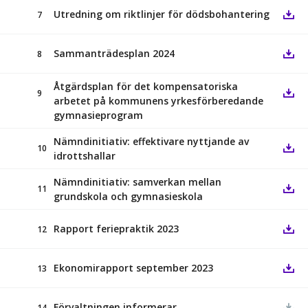
Utredning om riktlinjer för dödsbohantering
7
Sammanträdesplan 2024
8
Åtgärdsplan för det kompensatoriska
9
arbetet på kommunens yrkesförberedande
gymnasieprogram
Nämndinitiativ: effektivare nyttjande av
10
idrottshallar
Nämndinitiativ: samverkan mellan
11
grundskola och gymnasieskola
Rapport feriepraktik 2023
12
Ekonomirapport september 2023
13
Förvaltningen informerar
14