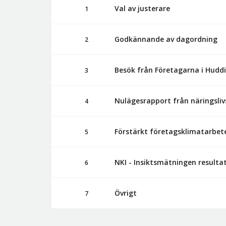
Val av justerare
1
Godkännande av dagordning
2
Besök från Företagarna i Hudd
3
Nulägesrapport från näringsli
4
Förstärkt företagsklimatarbet
5
NKI - Insiktsmätningen resulta
6
Övrigt
7